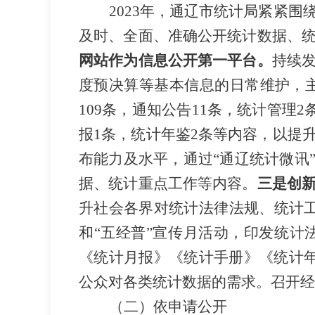
202
3
年
，
通辽
市统计局紧紧围
及时、全面、准确公开统计数据、
网站作为信息公开
第一平台
。
持续
度预决算等基本信息的日常维护，
109
条，通知公告
11
条，统计管理
2
报
1
条，统计年鉴
2
条等内容，以提
布能力及水平，通过“
通辽统计微讯
据、统计重点工作等内容
。
三是创
升社会各界对统计法律法规、统计
和“五经普”
宣传
月
活动，
印发统计
《统计月报》《统计手册》《统计
公众对各类统计数据的需求。
召开经
（二）依申请公开