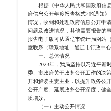
根据《中华人民共和国政府信
府信息公开年度报告格式
>
的通知
》
情况
，
收到和处理政府信息公开申
问题及改进情况，
其他需要报告的
报告电子版可从通辽市
统计局
网站
室联系
（联系
地址：
通辽市行政中心
一、总体情况
202
3
年，我局坚持以习近平新
委
、市
政府关于政务公开工作的决
开和解读主责主业，以提升政务公
公开广度、延展政务公开深度，健
质增效。
（一
）
主动公开
情况