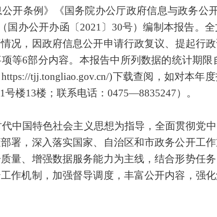
息公开条例》
《国务院办公厅政府信息与政务公
（国办公开办函
〔
2021
〕
30
号
）编制本报告
。全
请情况
，因
政府信息公开
申请
行政复议
、
提起
行政
事项
等
6
部分
内容
。
本
报告中所列数据的统计期限
（
https://tjj.tongliao.gov.cn/
)
下载查阅，
如对本年度
1
号楼
13
楼
；联系电话：
0475
—
8835247
）
。
时代中国特色社会主义思想为指导，全面贯彻党中
策部署，深入落实国家
、自治区和
市政务公开工作
开质量、增强数据服务能力为主线，结合形势任务
全工作机制，加强督导调度，丰富公开内容，强化