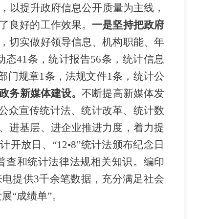
，以提升政府信息公开质量为主线，
了良好的工作效果。
一是坚持把政府
，切实做好领导信息、机构职能
、
年
动态
41
条，统计报告
56
条，统计信息
部门规章
1
条，法规文件
1
条，统计公
政务新媒体建设。
不断提高新媒体发
公众宣传统计法、统计改革、统计数
、进基层、进企业推进力度，着力提
统计开放日
、“
12
•
8
”统计法颁布纪念日
普查和统计法律法规相关知识
。
编印
来电提供
3
千
余笔数据，
充分满足社会
展“成绩单”。