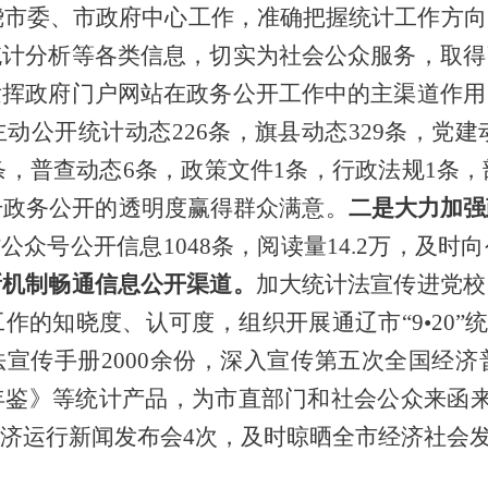
绕市委、市政府中心工作，准确把握统计工作方向
统计分析等各类信息，切实为社会公众服务，取得
发挥政府门户网站在政务公开工作中的主渠道作用
主动公开
统计动态
226
条，旗县动态
329
条，党建
条，普查动态
6
条，政策文件
1
条，行政法规
1
条，
升政务公开的透明度赢得群众满意。
二是大力加强
”
公众号
公开信息
1048
条，
阅读量
14.2
万，及时
向
新机制畅通信息公开渠道。
加大统计法宣传进党校
工作的知晓度、认可度
，
组织开展通辽市
“
9
•
20
”
法宣传手册
2000
余份，
深入宣传第五次全国经济
年鉴》等统计产品
，
为
市直部门和社会公众
来函
济运行
新闻
发布会
4
次，及时晾晒全市经济社会发