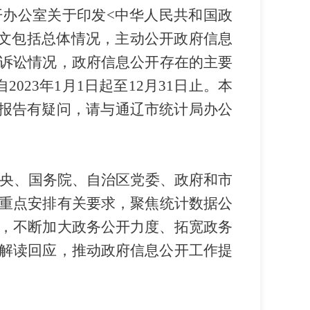
开办公室关于印发
<
中华人民共和国政
文包括总体情况
，
主动公开
政府信息
诉讼情况
，政府信息公开存在的主要
自
202
3
年
1
月
1
日起至
12
月
31
日止。
本
报告有疑问，请
与
通辽市
统计局办公
央、国务院、
自治区党委、
政府和市
重点安排有关要求，聚焦统计数据公
，不断加大政务公开力度、拓宽政务
解读回应，推动政府信息公开工作提