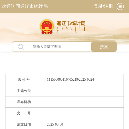
欢迎访问通辽市统计局！
登录/注册
搜索
当前位置：
首页
>
政务公开
>
政府信息公开
>
法
定主动公开内容
>
政策文件
索 引 号
111505000116405219/2025-00244
主题分类
发布机构
文 号
成文日期
2025-06-30