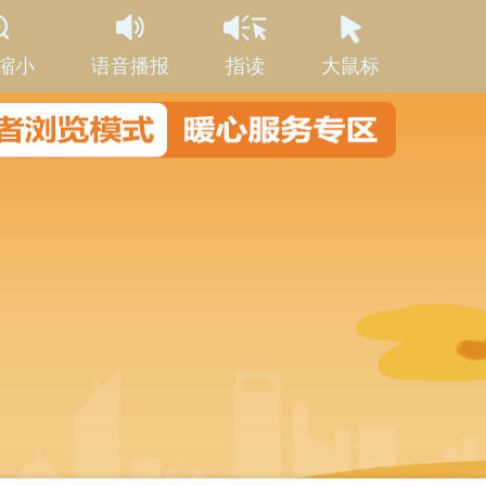
缩小
语音播报
指读
大鼠标