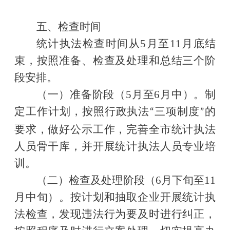
五、检查时间
统计
执法检查时间从
5
月至
11
月
底结
束，按照准备、检查及处理和总结三个阶
段安排。
（一）准备
阶段（
5
月
至
6
月
中）
。
制
定
工作
计划，按照
行政
执法
三项
制度
的
“
”
要求，做好公示工作
，
完善全市统计执法
人员骨干库，并开展统计执法人员专业培
训
。
（二）检查
及处理阶段（
6
月
下旬至
11
月
中旬）
。
按
计划
和抽取企业开展统计执
法检查，发现违法行为要及时进行纠正，