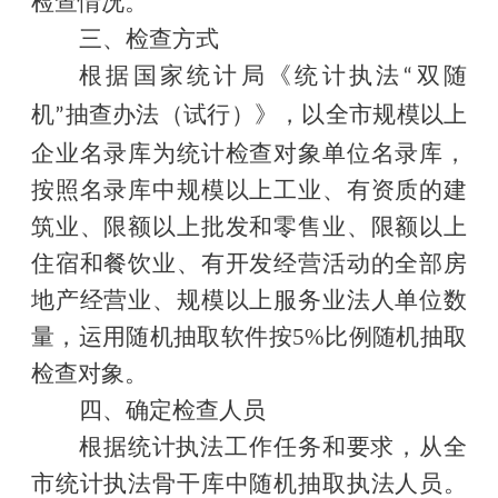
检查情况。
三、检查方式
根据
国家统计局《
统计
执法
双随
“
机
抽查
办法（
试行
）》
，
以全市规模以上
”
企业名录库为统计检查对象单位名录库，
按照名录库中规模以上工业、有资质的建
筑业、限额以上批发和零售业、限额以上
住宿和餐饮业、有开发经营活动的全部房
地产
经营业
、规模以上
服务业
法人单位
数
量
，运用随机
抽取
软件按
5
%比例随机
抽取
检查对象。
四、确定检查人员
根据
统计执法工作任务和要求，从全
市统计执法骨干库中
随机
抽取执法人员
。