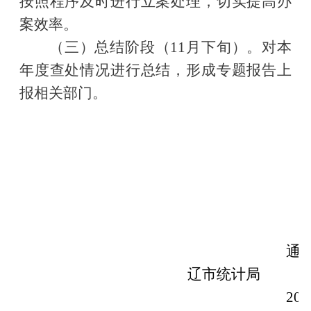
按照程序及时进行立案处理，切实提高办
案效率。
（三）总结
阶段（
11
月
下旬）
。
对
本
年度
查处情况进行总结
，
形成专题报告
上
报
相关部门。
通
辽市
统计局
202