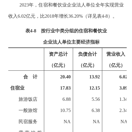
2023
年，住宿和餐饮业企业法人单位全年实现营业
收入
6.02
亿元，比
2018
年增长
36.20%
（详见表
4-8
）。
表
4-8
按行业中类分组的住宿和餐饮业
企业法人单位主要经济指标
资产总计
负债合计
营业收入
（亿元）
（亿元）
（亿元）
合 计
20.40
13.92
6.02
住宿业
17.83
12.15
3.89
旅游饭店
6.88
5.56
1.34
一般旅馆
10.75
6.38
2.34
民宿服务
NA
NA
NA