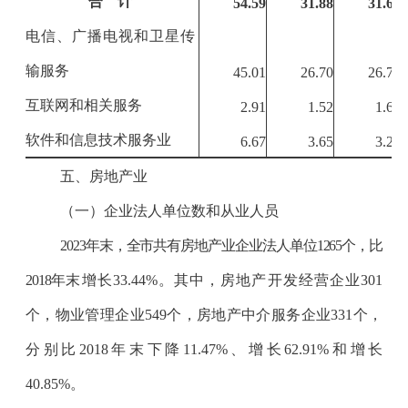
合 计
54.59
31.88
31.60
电信、广播电视和卫星传
输服务
45.01
26.70
26.78
互联网和相关服务
2.91
1.52
1.61
软件和信息技术服务业
6.67
3.65
3.21
五、房地产业
（一）企业法人单位数和从业人员
2023
年末，全市共有房地产业企业法人单位
1265
个，比
2018
年
末增长
33.44%
。其中，房地产开发经营企业
301
个，物业管理企业
549
个，房地产中介服务企业
331
个，
分别比
2018
年末下降
11.47%
、增长
62.91%
和增长
40.85%
。