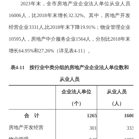
2023
年末，全市房地产业企业法人单位从业人员
16006
人，比
2018
年末增长
32.32%
。其中，房地产开发
经营企业
3331
人
,
比
2018
年末下降
19.91%
；物业管理企业
10595
人，房地产中介服务企业
1564
人，分别比
2018
年末
增长
64.95%
和
27.26%
（详见表
4-11
）。
表
4-11
按行业中类分组的房地产业企业法人单位数和
从业人员
企业法人单位
从业人员
（个）
（人）
合 计
1265
16006
房地产开发经营
301
3331