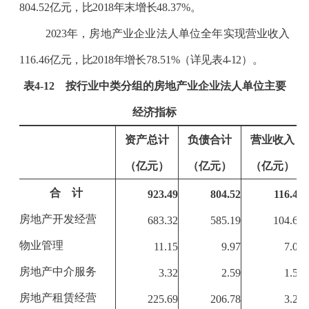
804.52
亿元，比
2018
年末增长
48.37
%
。
2023
年，房地产业企业法人单位全年实现营业收入
116.46
亿元，比
2018
年增长
78.51
%
（详见表
4-12
）。
表
4-12
按行业中类分组的房地产业企业法人单位主要
经济指标
资产总计
负债合计
营业收入
（亿元）
（亿元）
（亿元）
合 计
923.49
804.52
116.46
房地产开发经营
683.32
585.19
104.61
物业管理
11.15
9.97
7.05
房地产中介服务
3.32
2.59
1.50
房地产租赁经营
225.69
206.78
3.29