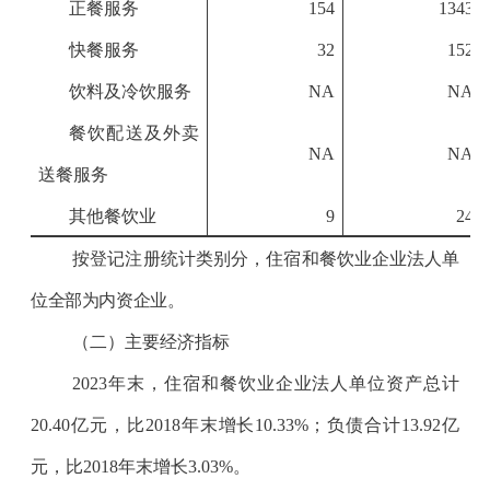
正餐服务
154
1343
快餐服务
32
152
饮料及冷饮服务
NA
NA
餐饮配送及外卖
NA
NA
送餐服务
其他餐饮业
9
24
按登记注册统计类别分，住宿和餐饮业企业法人单
位全部为内资企业。
（二）主要经济指标
2023
年末，住宿和餐饮业企业法人单位资产总计
20.40
亿元，比
2018
年末增长
10.33%
；负债合计
13.92
亿
元，比
2018
年末增长
3.03%
。