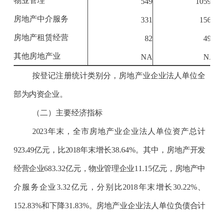
物业管理
549
10595
房地产中介服务
331
1564
房地产租赁经营
82
493
其他房地产业
NA
NA
按登记注册统计类别分，房地产业企业法人单位全
部为内资企业。
（二）主要经济指标
2023
年末，全市房地产业企业法人单位资产总计
923.49
亿元，比
2018
年末增长
38.64
%
。其中，房地产开发
经营企业
683.32
亿元，物业管理企业
11.15
亿元，房地产中
介服务企业
3.32
亿元，分别比
2018
年末增长
30.22
%
、
152.83
%
和下降
31.83
%
。房地产业企业法人单位负债合计