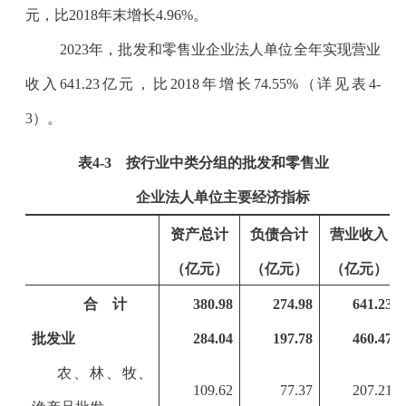
元，比
2018
年末增长
4.96%
。
2023
年，批发和零售业企业法人单位全年实现营业
收入
641.23
亿元，比
2018
年增长
74.55%
（详见表
4-
3
）。
表
4-3
按行业中类分组的批发和零售业
企业法人单位主要经济指标
资产总计
负债合计
营业收入
（亿元）
（亿元）
（亿元）
合 计
380.98
274.98
641.23
批发业
284.04
197.78
460.47
农、林、牧、
109.62
77.37
207.21