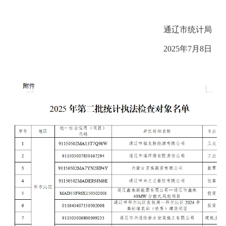
通辽市
统计局
202
5
年
7
月
8
日