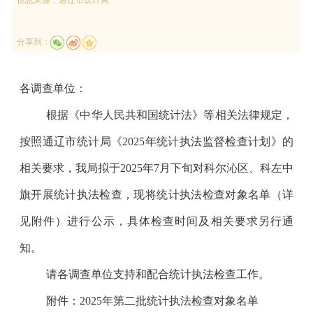
分享到：
各调查单位：
根据《中华人民共和国统计法》等相关法律规定
，
按照
通辽市
统计局
《
202
5
年统计执法监督检查计划》的
相关要求
，
我局拟
于
2025
年
7
月下旬
对
科尔沁区、科左中
旗
开展统计执法检查
，
现将统计执法检查对象名单
（详
见附件）
进行公示
，具体检查时间及相关要求另行通
知。
请各调查单位支持和配合统计执法检查工作。
附件：
202
5
年
第二批
统计执法检查对象名单