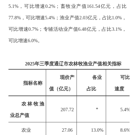
5.1%
，可比增速
0.2%
；畜牧业产值
161.54
亿元，占比
77.8%
，可比增速
5.4%
；渔业产值
2.03
亿元，占比
1.0%
，
可比增速
0.7%
；专辅活动业产值
6.48
亿元，占比
3.1%
，
可比增速
6.0%
。
2025年三季度通辽市农林牧渔业产值相关指标
现价产
各业
可比
指标名称
值（亿元）
占比
速度
农林牧渔
*
207.72
5.4%
业总产值
农业
27.06
13.0%
8.6%