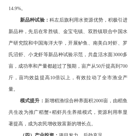
14.9%
。
新品种试验：
科左后旗利用水资源优势，积极引进
新品种，先后在常胜镇、金宝屯镇、双胜镇联合中国水
产研究院和中国海洋大学，开展鲈鱼、南美白对虾、罗
氏沼虾、小龙虾等新品种试验示范，共盘活水面
3000
多
亩，成功率和产量都超过了预期，亩产从
50
斤提高到
700
斤，亩均效益提高
10
倍以上，有效拉动了全市渔业产
量。
模式提升：
新增稻渔综合种养面积
2000
亩，由稻鱼
共生改为推广稻蟹
+
稻虾共生养殖模式，资源利用率显
著提高，成为农民增收致富新的增长点。
（四）产业投资：
项目发力，后劲充足