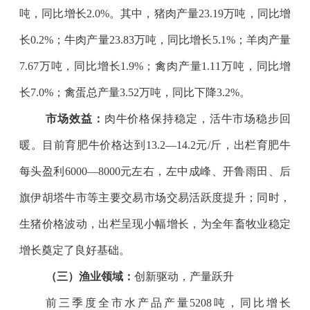
吨，同比增长
2.0%
。其中，猪肉产量
23.19
万吨，同比增
长
0.2%
；牛肉产量
23.83
万吨，同比增长
5.1%
；羊肉产量
7.67
万吨，同比增长
1.9%
；禽肉产量
1.11
万吨，同比增
长
7.0%
；禽蛋总产量
3.52
万吨，同比下降
3.2%
。
市场效益：
肉牛价格保持稳定，活牛市场稳步回
暖。目前育肥牛价格达到
13.2—14.2
元
/
斤，出栏育肥牛
每头盈利
6000—8000
元左右，左中成峰、开鲁雨田、后
旗伊胡塔牛市等主要交易市场交易活跃度提升；同时，
生猪价格波动，出栏呈现小幅增长，为全年畜牧业稳定
增长奠定了良好基础。
（三）渔业领域：
创新驱动，产量跃升
前三季度全市水产品产量
5208
吨，同比增长