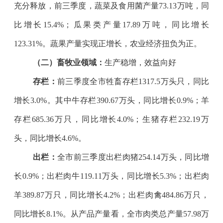
充分释放，前三季度，蔬菜及食用菌产量
73.13
万吨，同
比增长
15.4%
；瓜果类产量
17.89
万吨，同比增长
123.31%
。蔬果产量实现正增长，农业经济扭负为正。
（二）
畜牧业领域：
生产稳增，效益向好
存栏：
前三季度全市牲畜存栏
1317.5
万头只，同比
增长
3.0%
。其中牛存栏
390.67
万头，同比增长
0.9%
；羊
存栏
685.36
万只，同比增长
4.0%
；生猪存栏
232.19
万
头，同比增长
4.6%
。
出栏：
全市前三季度出栏肉猪
254.14
万头，同比增
长
0.9%
；出栏肉牛
119.11
万头，同比增长
5.3%
；出栏肉
羊
389.87
万只，同比增长
4.2%
；出栏肉禽
484.86
万只，
同比增长
8.1%
。从产品产量看，全市肉类总产量
57.98
万