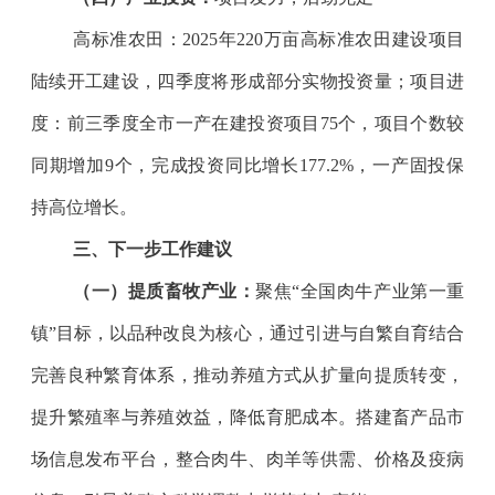
高标准农田：
2025
年
220
万亩高标准农田建设项目
陆续开工建设，四季度将形成部分实物投资量；项目进
度：前三季度全市一产在建投资项目
75
个，项目个数较
同期增加
9
个，完成投资同比增长
177.2%
，一产固投保
持高位增长。
三、下一步工作建议
（一）提质畜牧产业：
聚焦
“
全国肉牛产业第一重
镇
”
目标，以品种改良为核心，通过引进与自繁自育结合
完善良种繁育体系，推动养殖方式从扩量向提质转变，
提升繁殖率与养殖效益，降低育肥成本。搭建畜产品市
场信息发布平台，整合肉牛、肉羊等供需、价格及疫病