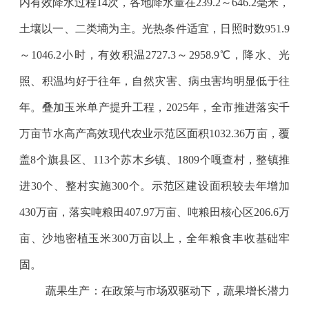
内有效降水过程
14
次，各地降水量在
239.2
～
646.2
毫米，
土壤以一、二类墒为主。光热条件适宜，日照时数
951.9
～
1046.2
小时，有效积温
2727.3
～
2958.9℃
，降水、光
照、积温均好于往年，自然灾害、病虫害均明显低于往
年。叠加玉米单产提升工程，
2025
年，全市推进落实千
万亩节水高产高效现代农业示范区面积
1032.36
万亩，覆
盖
8
个旗县区、
113
个苏木乡镇、
1809
个嘎查村，整镇推
进
30
个、整村实施
300
个。示范区建设面积较去年增加
430
万亩，落实吨粮田
407.97
万亩、吨粮田核心区
206.6
万
亩、沙地密植玉米
300
万亩以上，全年粮食丰收基础牢
固。
蔬果生产：在政策与市场双驱动下，蔬果增长潜力