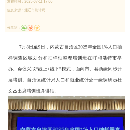
发布时间：
2025-07-11 17:00
信息来源：
通辽市统计局
分享到：
7
月
8
日至
9
日，内蒙古自治区
2025
年全国
1%
人口抽
样调查区域划分和抽样框整理培训班在呼和浩特市举
办。
会议采取
“线上+线下”模式，面向市、县两级同步开
展培训。自治区统计局人口和就业统计处一级调研员杜
文杰出席培训班并讲话。